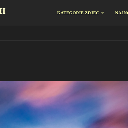
CH
Przejdź
KATEGORIE ZDJĘĆ
NAJN
do
treści