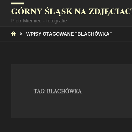
GÓRNY ŚLĄSK NA ZDJĘCIA
Piotr Miemiec - fotografie
STRONA
WPISY OTAGOWANE "BLACHÓWKA"
GŁÓWNA
TAG:
BLACHÓWKA