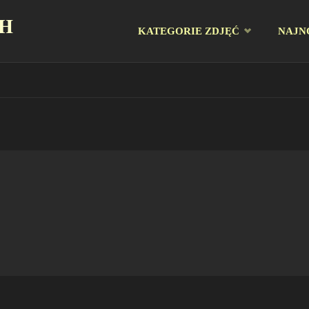
CH
Przejdź
KATEGORIE ZDJĘĆ
NAJN
do
treści