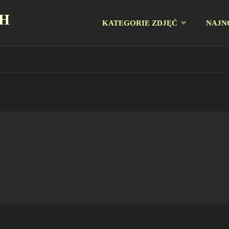
CH
Przejdź
KATEGORIE ZDJĘĆ
NAJN
do
treści