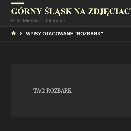
GÓRNY ŚLĄSK NA ZDJĘCIA
Piotr Miemiec - fotografie
STRONA
WPISY OTAGOWANE "ROZBARK"
GŁÓWNA
TAG:
ROZBARK