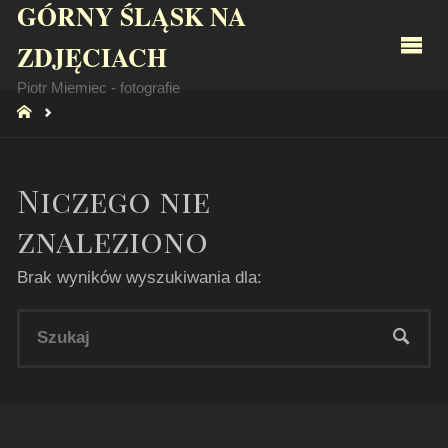
GÓRNY ŚLĄSK NA
ZDJĘCIACH
Piotr Miemiec - fotografie
STRONA
GŁÓWNA
Niczego nie
znaleziono
Brak wyników wyszukiwania dla:
Sz
SZUKA