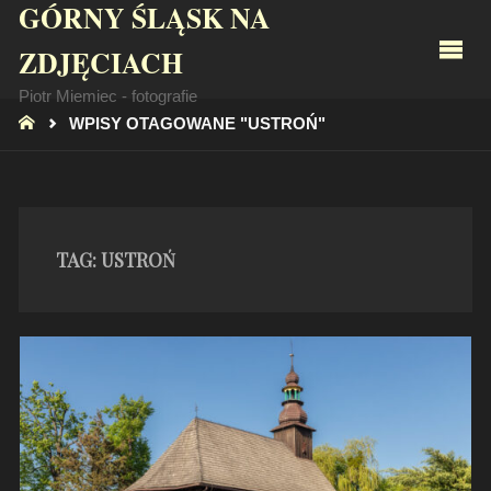
GÓRNY ŚLĄSK NA
ZDJĘCIACH
Piotr Miemiec - fotografie
STRONA
WPISY OTAGOWANE "USTROŃ"
GŁÓWNA
TAG:
USTROŃ