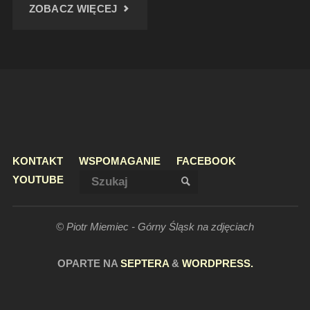
"ZACHÓD
ZOBACZ WIĘCEJ
SŁOŃCA
NAD
USTRONIEM"
KONTAKT
WSPOMAGANIE
FACEBOOK
Szukaj:
YOUTUBE
SZUKAJ
© Piotr Miemiec - Górny Śląsk na zdjęciach
OPARTE NA
SEPTERA
&
WORDPRESS.