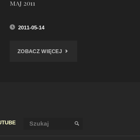
maj 2011
2011-05-14
"ELEKTROCIEPŁOWNIA
ZOBACZ WIĘCEJ
ZABRZE
–
MAJ
2011"
Szukaj:
UTUBE
SZUKAJ