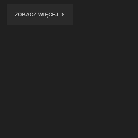
"ELEKTROCIEPŁOWNIA
ZOBACZ WIĘCEJ
ZABRZE
–
LUTY
2022"