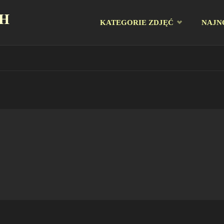
CH
Przejdź
KATEGORIE ZDJĘĆ
NAJN
do
treści