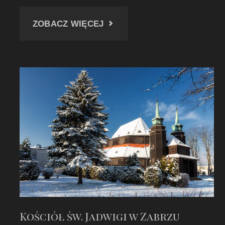
"POMIĘDZY
ZOBACZ WIĘCEJ
ZABORZEM
A
PAWŁOWEM"
Kościół św. Jadwigi w Zabrzu