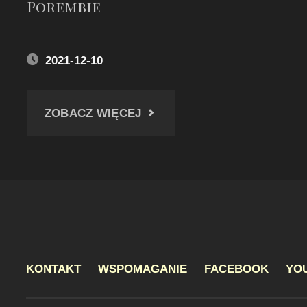
Porembie
2021-12-10
"KOŚCIÓŁ
ZOBACZ WIĘCEJ
ŚW.
JADWIGI
W
ZABRZU
KONTAKT
WSPOMAGANIE
FACEBOOK
YO
POREMBIE"