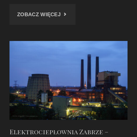
"FAMILOKI
ZOBACZ WIĘCEJ
PRZY
ULICY
LOMPY
W
ZABRZU"
Elektrociepłownia Zabrze –