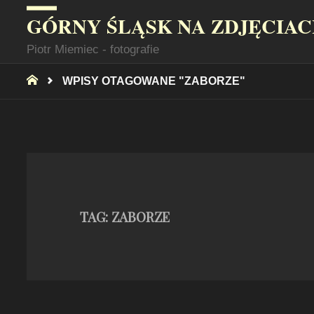
GÓRNY ŚLĄSK NA ZDJĘCIA
Piotr Miemiec - fotografie
STRONA
WPISY OTAGOWANE "ZABORZE"
GŁÓWNA
TAG:
ZABORZE