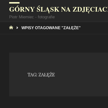
GÓRNY ŚLĄSK NA ZDJĘCIA
Piotr Miemiec - fotografie
STRONA
WPISY OTAGOWANE "ZAŁĘŻE"
GŁÓWNA
TAG:
ZAŁĘŻE