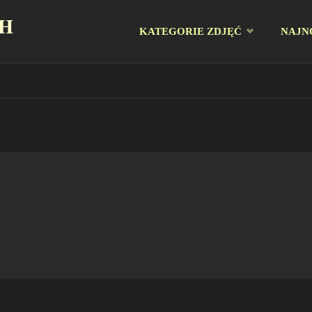
CH
Przejdź
KATEGORIE ZDJĘĆ
NAJN
do
treści