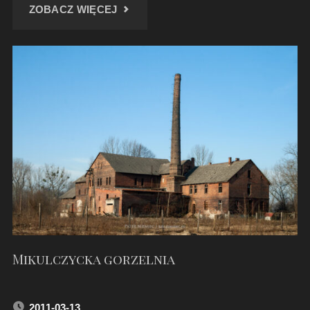
"KOPALNIA
ZOBACZ WIĘCEJ
MIKULCZYCE
–
MARZEC
2011"
Mikulczycka gorzelnia
2011-03-13