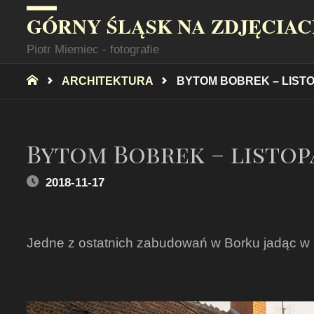
GÓRNY ŚLĄSK NA ZDJĘCIA
Piotr Miemiec - fotografie
STRONA
ARCHITEKTURA
BYTOM BOBREK – LISTO
GŁÓWNA
Bytom Bobrek – listop
2018-11-17
Jedne z ostatnich zabudowań w Borku jadąc w 