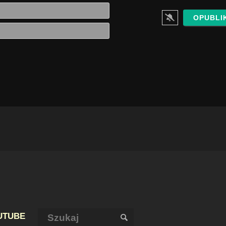
Imię*
E-
mail*
Szukaj:
UTUBE
SZUKAJ