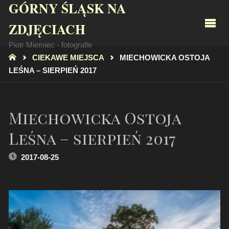
GÓRNY ŚLĄSK NA
ZDJĘCIACH
Piotr Miemiec - fotografie
STRONA
CIEKAWE MIEJSCA
MIECHOWICKA OSTOJA
GŁÓWNA
LEŚNA – SIERPIEŃ 2017
Miechowicka Ostoja
Leśna – sierpień 2017
2017-08-25