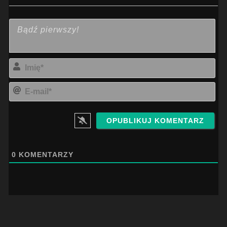
Imi
E-
mai
0
KOMENTARZY