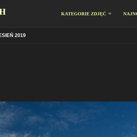
CH
Przejdź
KATEGORIE ZDJĘĆ
NAJN
do
SIEŃ 2019
treści
9