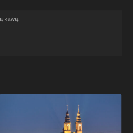
ną kawą.
Radlin
wieczorem