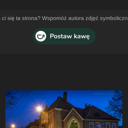
ci się ta strona? Wspomóż autora zdjęć symbolicz
Ruda
–
marzec
2016