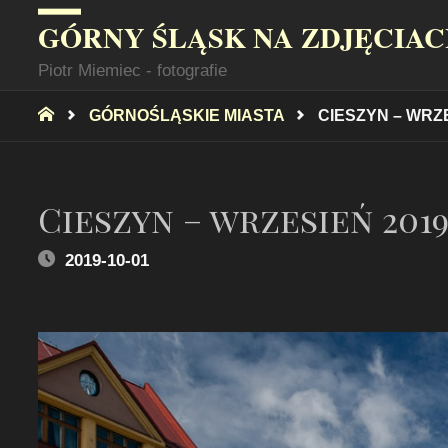
GÓRNY ŚLĄSK NA ZDJĘCIA
Piotr Miemiec - fotografie
STRONA
GÓRNOŚLĄSKIE MIASTA
CIESZYN – WRZE
GŁÓWNA
Cieszyn – wrzesień 201
2019-10-01