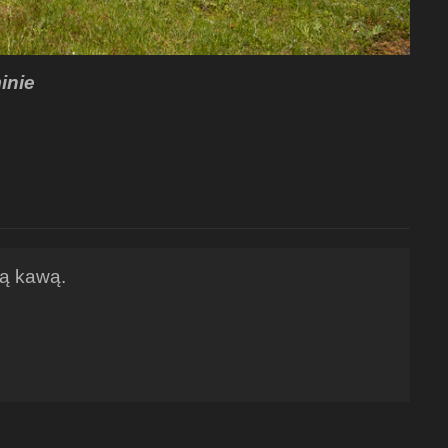
inie
ną kawą.