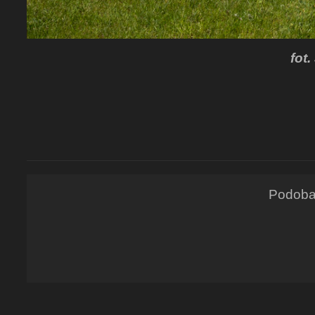
fot
Podoba 