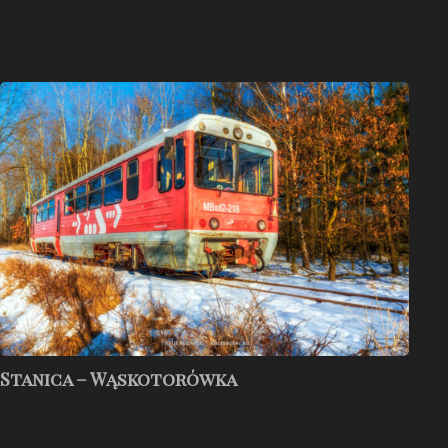
Stanica
–
Wąskotorówka
Stanica – Wąskotorówka