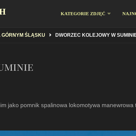
CH
Przejdź
KATEGORIE ZDJĘĆ
NAJN
do
 GÓRNYM ŚLĄSKU
DWORZEC KOLEJOWY W SUMINI
treści
uminie
 nim jako pomnik spalinowa lokomotywa manewrowa 