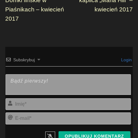
Domki fińskie w
kaplica „Maria Hilf” –
Piaśnikach – kwiecień
kwiecień 2017
2017
Subskrybuj
Login
Imi
E-
mai