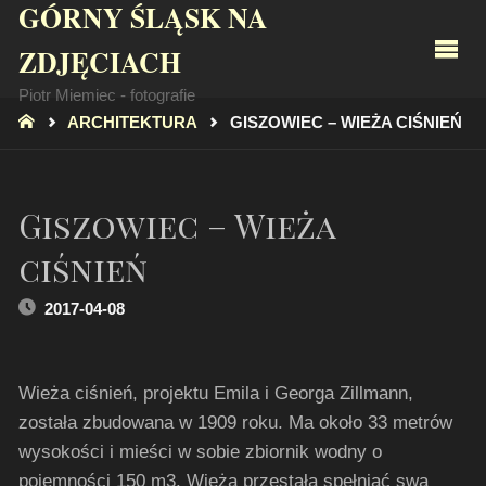
GÓRNY ŚLĄSK NA
ZDJĘCIACH
Piotr Miemiec - fotografie
STRONA
ARCHITEKTURA
GISZOWIEC – WIEŻA CIŚNIEŃ
GŁÓWNA
Giszowiec – Wieża
ciśnień
2017-04-08
Wieża ciśnień, projektu Emila i Georga Zillmann,
została zbudowana w 1909 roku. Ma około 33 metrów
wysokości i mieści w sobie zbiornik wodny o
pojemności 150 m3. Wieża przestała spełniać swą