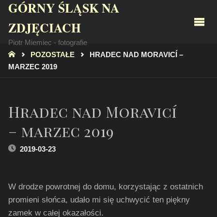
GÓRNY ŚLĄSK NA
ZDJĘCIACH
Piotr Miemiec - fotografie
STRONA
POZOSTAŁE
HRADEC NAD MORAVICÍ –
GŁÓWNA
MARZEC 2019
Hradec nad Moravicí
– marzec 2019
2019-03-23
W drodze powrotnej do domu, korzystając z ostatnich
promieni słońca, udało mi się uchwycić ten piękny
zamek w całej okazałości.