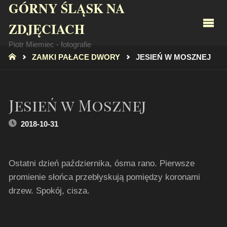
GÓRNY ŚLĄSK NA
ZDJĘCIACH
Piotr Miemiec - fotografie
STRONA
ZAMKI PAŁACE DWORY
JESIEŃ W MOSZNEJ
GŁÓWNA
Jesień w Mosznej
2018-10-31
Ostatni dzień października, ósma rano. Pierwsze
promienie słońca przebłyskują pomiędzy koronami
drzew. Spokój, cisza.