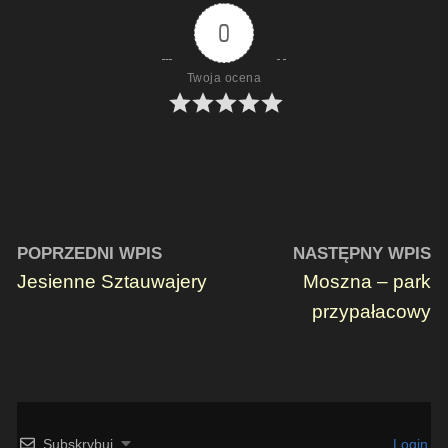
0
Twoja ocena
POPRZEDNI WPIS
NASTĘPNY WPIS
Jesienne Sztauwajery
Moszna – park
przypałacowy
Subskrybuj
Login