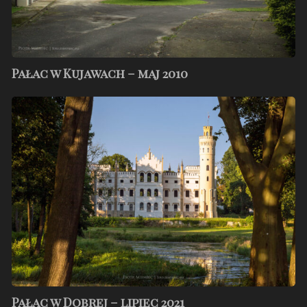
Pałac w Kujawach – maj 2010
Pałac
w
Dobrej
–
lipiec
2021
Pałac w Dobrej – lipiec 2021