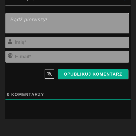
Imi
E-
mai
0
KOMENTARZY