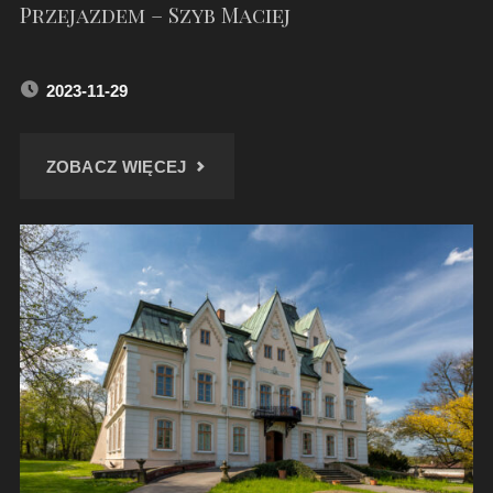
Przejazdem – Szyb Maciej
2023-11-29
"PRZEJAZDEM
ZOBACZ WIĘCEJ
–
SZYB
MACIEJ"