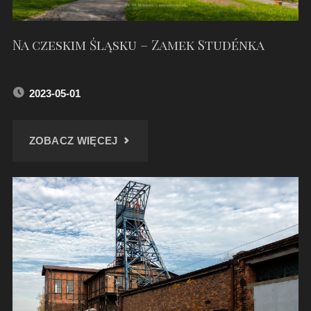
Na czeskim Śląsku – Zamek Studénka
2023-05-01
"NA
ZOBACZ WIĘCEJ
CZESKIM
ŚLĄSKU
–
ZAMEK