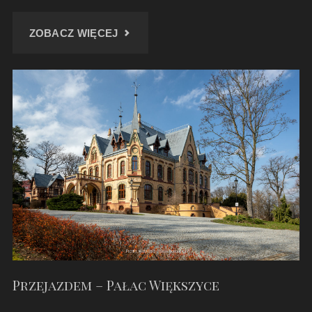
"DAWNY
ZOBACZ WIĘCEJ
DWORZEC
KOLEJOWY
W
DŁUGOMIŁOWICACH"
Przejazdem – Pałac Większyce