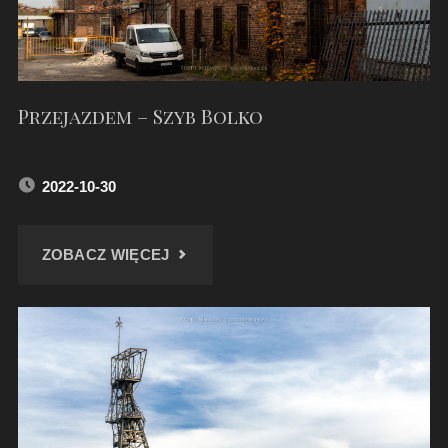
STUDÉNKA"
Przejazdem – Szyb Bolko
2022-10-30
"PRZEJAZDEM
ZOBACZ WIĘCEJ
–
SZYB
BOLKO"