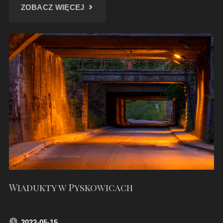
"PRZEJAZDEM
ZOBACZ WIĘCEJ
–
GÓRA
ŚW.
ANNY"
Wiadukty w Pyskowicach
2022-05-15