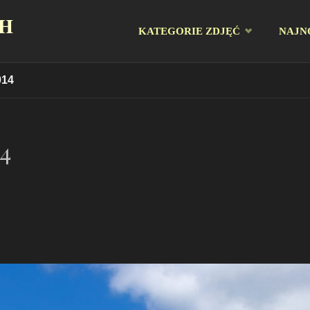
CH
Przejdź
KATEGORIE ZDJĘĆ
NAJN
do
014
treści
4