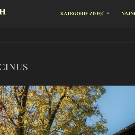
CH
Przejdź
KATEGORIE ZDJĘĆ
NAJN
do
treści
cinus