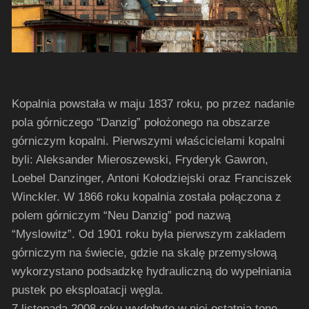
Kopalnia powstała w maju 1837 roku, po przez nadanie
pola górniczego “Danzig” położonego na obszarze
górniczym kopalni. Pierwszymi właścicielami kopalni
byli: Aleksander Mieroszewski, Fryderyk Gawron,
Loebel Danzinger, Antoni Kołodziejski oraz Franciszek
Winckler. W 1866 roku kopalnia została połączona z
polem górniczym “Neu Danzig” pod nazwą
“Myslowitz”. Od 1901 roku była pierwszym zakładem
górniczym na świecie, gdzie na skalę przemysłową
wykorzystano podsadzkę hydrauliczną do wypełniania
pustek po eksploatacji węgla.
7 listopada 2008 roku wydobyto w niej ostatnią tonę