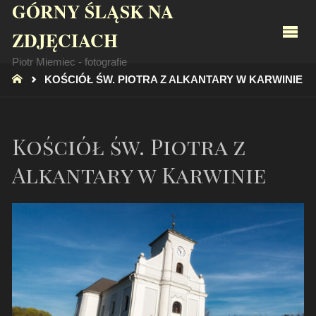
GÓRNY ŚLĄSK NA
ZDJĘCIACH
Piotr Miemiec - fotografie
STRONA
KOŚCIÓŁ ŚW. PIOTRA Z ALKANTARY W KARWINIE
GŁÓWNA
Kościół św. Piotra z
Alkantary w Karwinie