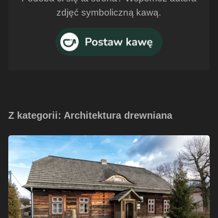
zdjęć symboliczną kawą.
Z kategorii: Architektura drewniana
Drewniany
budynek
z
końca
XIX
wieku
w