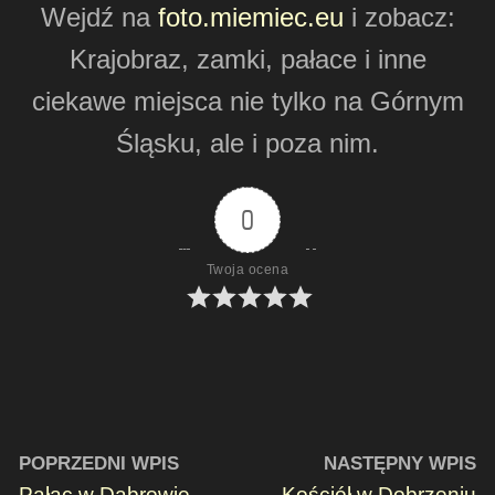
Wejdź na
foto.miemiec.eu
i zobacz:
Krajobraz, zamki, pałace i inne
ciekawe miejsca nie tylko na Górnym
Śląsku, ale i poza nim.
0
Twoja ocena
POPRZEDNI WPIS
NASTĘPNY WPIS
Pałac w Dąbrowie –
Kościół w Dobrzeniu