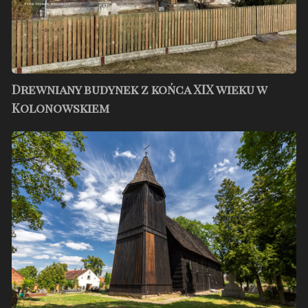
Kolonowskiem
Drewniany budynek z końca XIX wieku w
Kolonowskiem
Drewniany
kościół
w
Gierałcicach