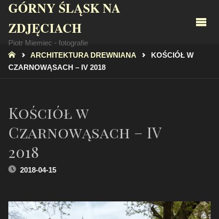
GÓRNY ŚLĄSK NA
ZDJĘCIACH
Piotr Miemiec - fotografie
STRONA
ARCHITEKTURA DREWNIANA
KOŚCIÓŁ W
GŁÓWNA
CZARNOWĄSACH – IV 2018
Kościół w
Czarnowąsach – IV
2018
2018-04-15