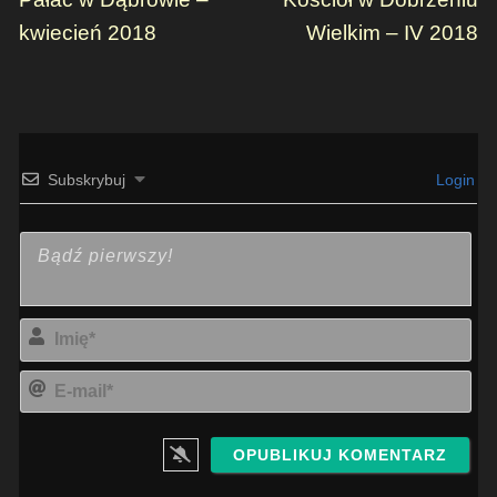
kwiecień 2018
Wielkim – IV 2018
Subskrybuj
Login
Imi
E-
mai