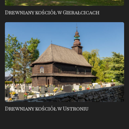
Drewniany kościół w Gierałcicach
Drewniany
kościół
w
Ustroniu
Drewniany kościół w Ustroniu