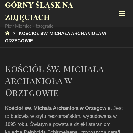
GÓRNY ŚLĄSK NA
ZDJĘCIACH
Piotr Miemiec - fotografie
STRONA
KOŚCIÓŁ ŚW. MICHAŁA ARCHANIOŁA W
GŁÓWNA
ORZEGOWIE
Kościół św. Michała
Archanioła w
Orzegowie
Kościół św. Michała Archanioła w Orzegowie.
Jest
to budowla w stylu neoromańskim, wybudowana w
1895 roku. Świątynia powstała dzięki staraniom
księdza Reinholda Schirmeisena, proboszcza parafii