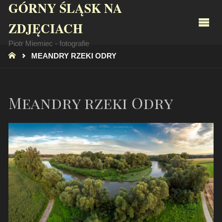
GÓRNY ŚLĄSK NA
ZDJĘCIACH
Piotr Miemiec - fotografie
STRONA
MEANDRY RZEKI ODRY
GŁÓWNA
Meandry rzeki Odry