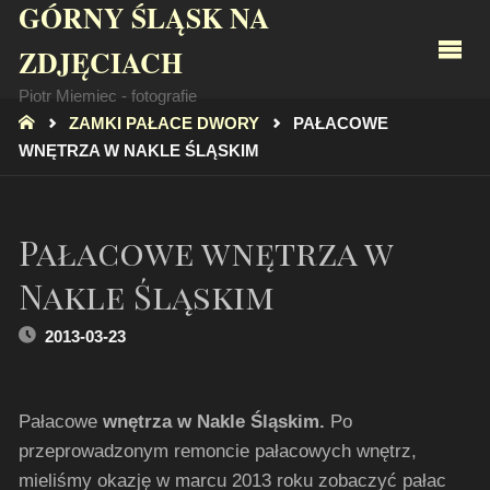
GÓRNY ŚLĄSK NA
ZDJĘCIACH
Piotr Miemiec - fotografie
STRONA
ZAMKI PAŁACE DWORY
PAŁACOWE
GŁÓWNA
WNĘTRZA W NAKLE ŚLĄSKIM
Pałacowe wnętrza w
Nakle Śląskim
2013-03-23
Pałacowe
wnętrza w Nakle Śląskim.
Po
przeprowadzonym remoncie pałacowych wnętrz,
mieliśmy okazję w marcu 2013 roku zobaczyć pałac