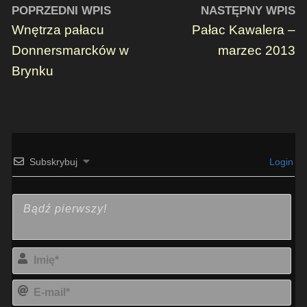
POPRZEDNI WPIS
NASTĘPNY WPIS
Wnętrza pałacu
Pałac Kawalera –
Donnersmarcków w
marzec 2013
Brynku
Subskrybuj
Login
Imi
E-
mai