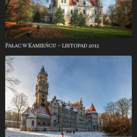
Pałac w Kamieńcu – listopad 2012
Zima
w
Nakle
Śląskim