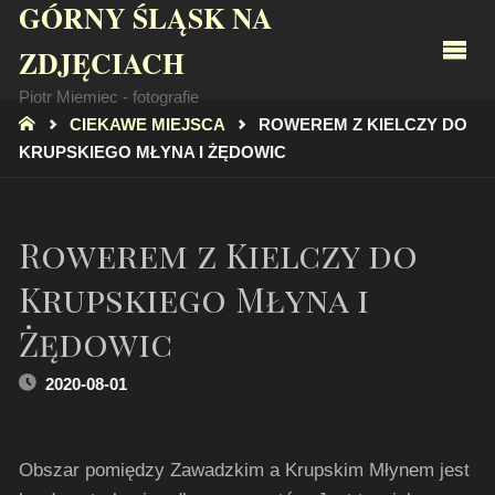
GÓRNY ŚLĄSK NA
ZDJĘCIACH
Piotr Miemiec - fotografie
STRONA
CIEKAWE MIEJSCA
ROWEREM Z KIELCZY DO
GŁÓWNA
KRUPSKIEGO MŁYNA I ŻĘDOWIC
Rowerem z Kielczy do
Krupskiego Młyna i
Żędowic
2020-08-01
Obszar pomiędzy Zawadzkim a Krupskim Młynem jest