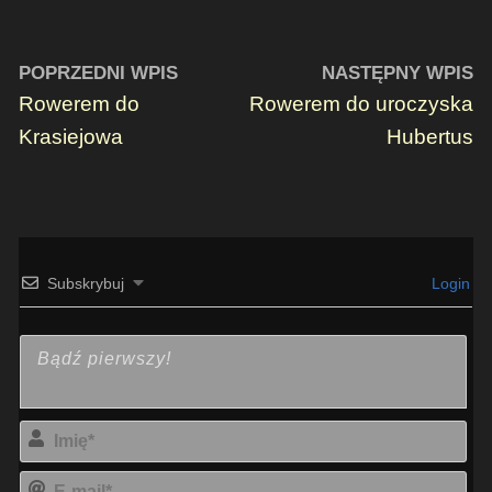
POPRZEDNI WPIS
NASTĘPNY WPIS
Rowerem do
Rowerem do uroczyska
Krasiejowa
Hubertus
Subskrybuj
Login
Imi
E-