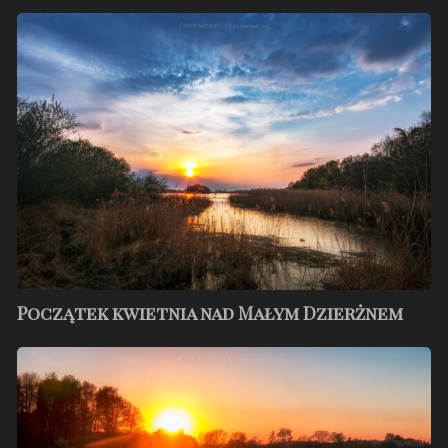
Początek
kwietnia
nad
Małym
Dzierżnem
Początek kwietnia nad Małym Dzierżnem
Zalew
Zielona
–
maj