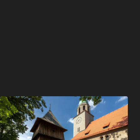
Przejazdem
–
Dzwonnica
w
Paczynie