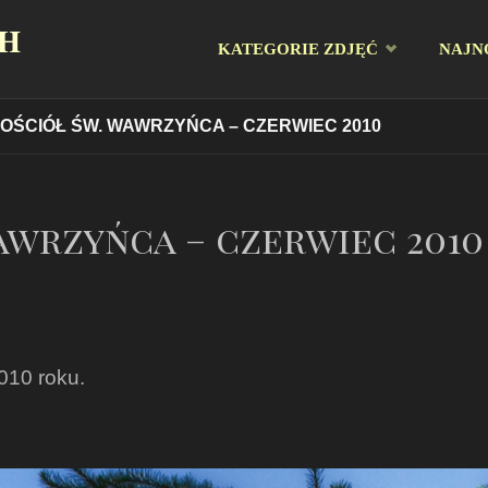
CH
Przejdź
KATEGORIE ZDJĘĆ
NAJN
do
KOŚCIÓŁ ŚW. WAWRZYŃCA – CZERWIEC 2010
treści
awrzyńca – czerwiec 2010
010 roku.