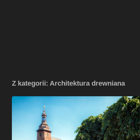
Z kategorii: Architektura drewniana
Kościół
św.
Walentego
w
Dobrodzieniu