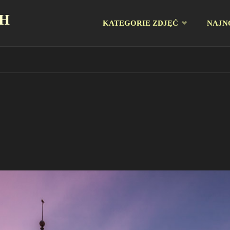
CH
Przejdź
KATEGORIE ZDJĘĆ
NAJN
do
treści