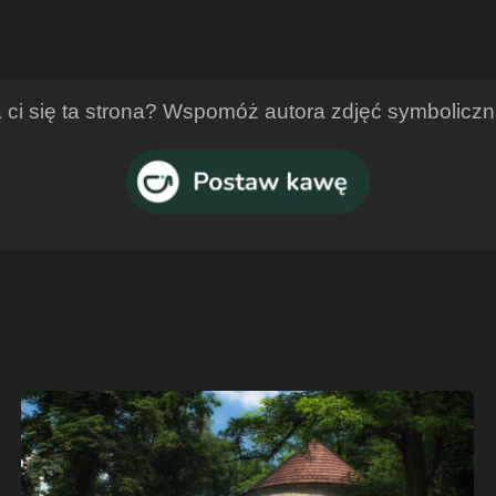
ci się ta strona? Wspomóż autora zdjęć symbolicz
Cieszyn
–
lipiec
2010