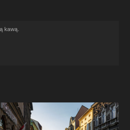
ną kawą.
Ulica
Głęboka
w
Cieszynie