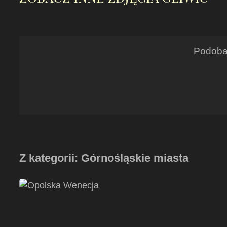
Podoba 
Z kategorii: Górnośląskie miasta
Opole
–
lipiec
2018