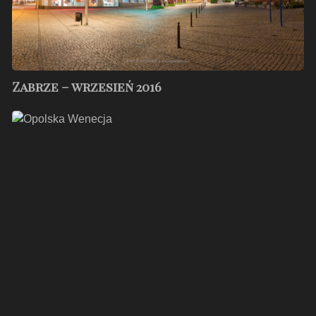
Zabrze – wrzesień 2016
Opole
–
lipiec
2018