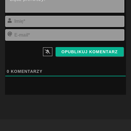
Imi
E-
mai
0
KOMENTARZY