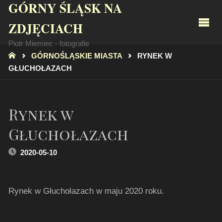
GÓRNY ŚLĄSK NA
ZDJĘCIACH
Piotr Miemiec - fotografie
STRONA
GÓRNOŚLĄSKIE MIASTA
RYNEK W
GŁÓWNA
GŁUCHOŁAZACH
Rynek w
Głuchołazach
2020-05-10
Rynek w Głuchołazach w maju 2020 roku.