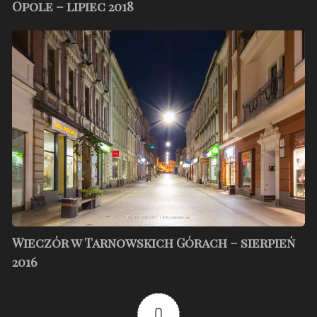
Opole – lipiec 2018
Wieczór
w
Tarnowskich
Górach
–
sierpień
2016
Wieczór w Tarnowskich Górach – sierpień
2016
0