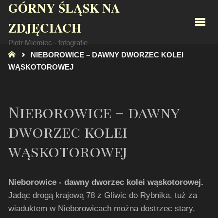
GÓRNY ŚLĄSK NA
ZDJĘCIACH
Piotr Miemiec - fotografie
STRONA
NIEBOROWICE – DAWNY DWORZEC KOLEI
GŁÓWNA
WĄSKOTOROWEJ
Nieborowice – dawny
dworzec kolei
wąskotorowej
Nieborowice - dawny dworzec kolei wąskotorowej.
Jadąc drogą krajową 78 z Gliwic do Rybnika, tuż za
wiaduktem w Nieborowicach można dostrzec stary,