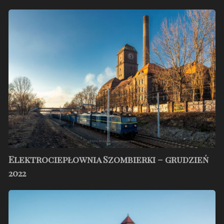
Elektrociepłownia
Szombierki
–
grudzień
2022
Elektrociepłownia Szombierki – grudzień
2022
Zespół
zabudowań
dawnej