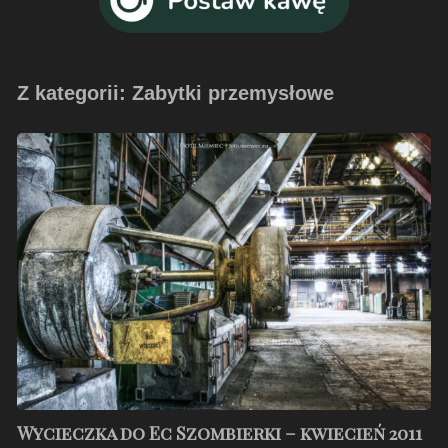
Z kategorii: Zabytki przemysłowe
Wycieczka
do
Ec
Szombierki
–
kwiecień
2011
Wycieczka do Ec Szombierki – kwiecień 2011