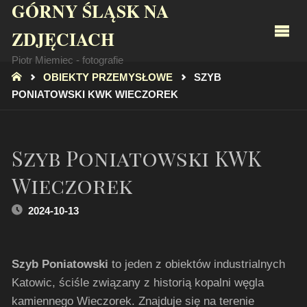
GÓRNY ŚLĄSK NA
ZDJĘCIACH
Piotr Miemiec - fotografie
STRONA
OBIEKTY PRZEMYSŁOWE
SZYB
GŁÓWNA
PONIATOWSKI KWK WIECZOREK
Szyb Poniatowski KWK
Wieczorek
2024-10-13
Szyb Poniatowski
to jeden z obiektów industrialnych
Katowic, ściśle związany z historią kopalni węgla
kamiennego Wieczorek. Znajduje się na terenie