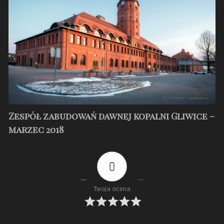
kopalni
Gliwice
–
marzec
2018
Zespół zabudowań dawnej kopalni Gliwice –
marzec 2018
0
Twoja ocena