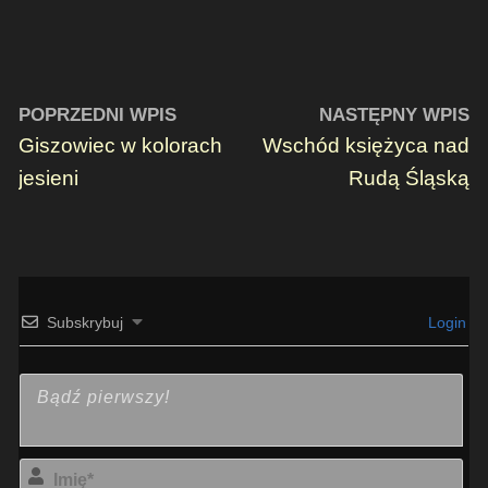
POPRZEDNI WPIS
NASTĘPNY WPIS
Giszowiec w kolorach
Wschód księżyca nad
jesieni
Rudą Śląską
Subskrybuj
Login
Imi