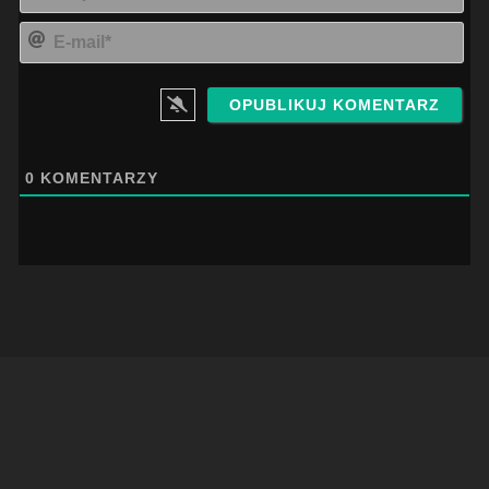
E-
mai
0
KOMENTARZY