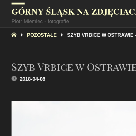
GÓRNY ŚLĄSK NA ZDJĘCIA
Piotr Miemiec - fotografie
STRONA
POZOSTAŁE
SZYB VRBICE W OSTRAWIE –
GŁÓWNA
Szyb Vrbice w Ostrawie
2018-04-08