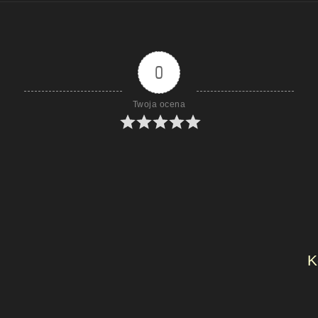
0
Twoja ocena
K