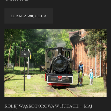
"PAROWOZY
ZOBACZ WIĘCEJ
W
KOTLARNI
–
SIERPIEŃ
2013"
Kolej wąskotorowa w Rudach – maj