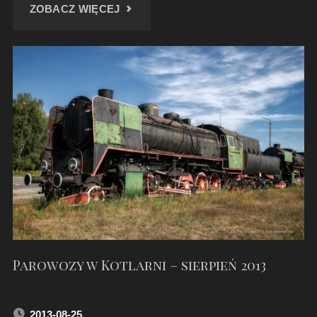
"PAROWÓZ
ZOBACZ WIĘCEJ
TY2-
5680"
Parowozy w Kotlarni – sierpień 2013
2013-08-25