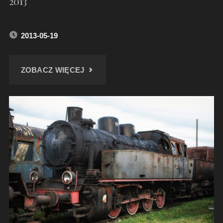
2013
2013-05-19
"KOLEJ
ZOBACZ WIĘCEJ
WĄSKOTOROWA
W
RUDACH
–
MAJ
2013"