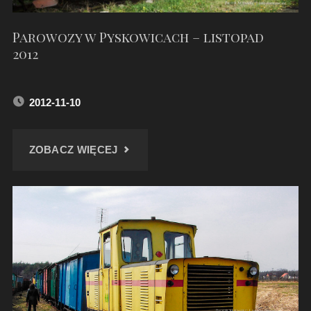
Parowozy w Pyskowicach – listopad
2012
2012-11-10
"PAROWOZY
ZOBACZ WIĘCEJ
W
PYSKOWICACH
–
LISTOPAD