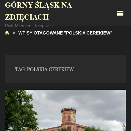
GÓRNY ŚLĄSK NA
ZDJĘCIACH
Piotr Miemiec - fotografie
STRONA
WPISY OTAGOWANE "POLSKIA CEREKIEW"
GŁÓWNA
TAG:
POLSKIA CEREKIEW