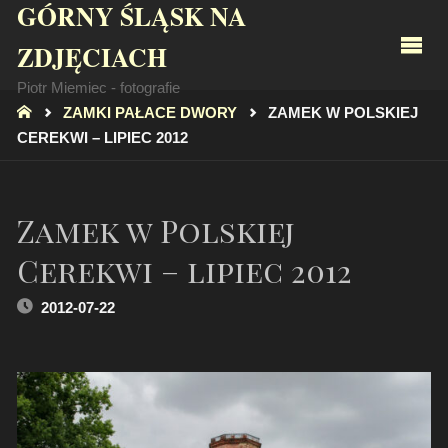
GÓRNY ŚLĄSK NA
ZDJĘCIACH
Piotr Miemiec - fotografie
STRONA
ZAMKI PAŁACE DWORY
ZAMEK W POLSKIEJ
GŁÓWNA
CEREKWI – LIPIEC 2012
Zamek w Polskiej
Cerekwi – lipiec 2012
2012-07-22