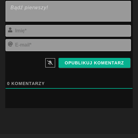
Imi
E-
mai
0
KOMENTARZY