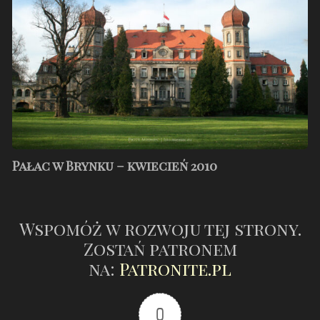
–
kwiecień
2010
Pałac w Brynku – kwiecień 2010
Wspomóż w rozwoju tej strony.
Zostań patronem
na:
Patronite.pl
0