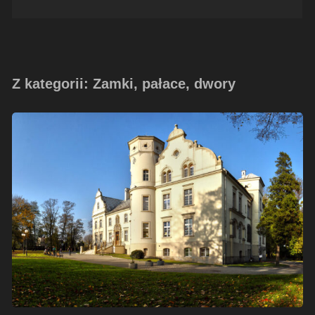
Z kategorii: Zamki, pałace, dwory
Pałac
w
Przyszowicach
–
listopad
2014