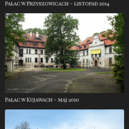
Pałac w Przyszowicach – listopad 2014
Pałac
w
Kujawach
–
maj
2010
Pałac w Kujawach – maj 2010
Pałac
w
Brynku