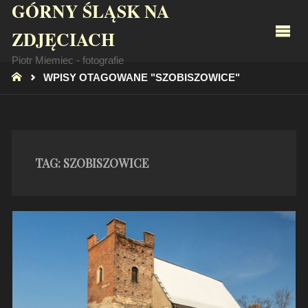
GÓRNY ŚLĄSK NA
ZDJĘCIACH
Piotr Miemiec - fotografie
STRONA
WPISY OTAGOWANE "SZOBISZOWICE"
GŁÓWNA
TAG:
SZOBISZOWICE