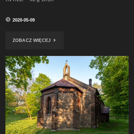
2020-05-09
"OPOLE
ZOBACZ WIĘCEJ
–
MAJ
2020"