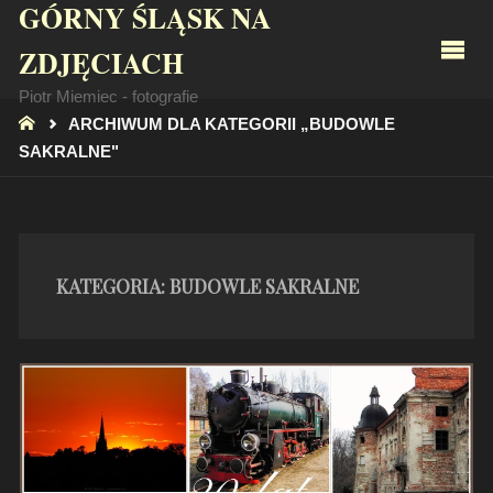
GÓRNY ŚLĄSK NA
ZDJĘCIACH
Piotr Miemiec - fotografie
STRONA
ARCHIWUM DLA KATEGORII „BUDOWLE
GŁÓWNA
SAKRALNE"
KATEGORIA:
BUDOWLE SAKRALNE