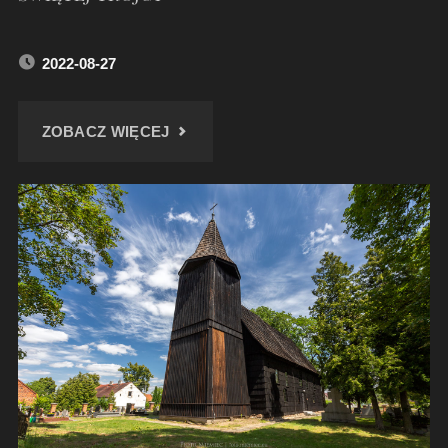
2022-08-27
"KOSZĘCIN.
ZOBACZ WIĘCEJ
DREWNIANY
KOŚCIÓŁ
PW.
ŚWIĘTEJ
TRÓJCY"