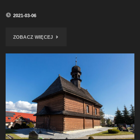
2021-03-06
"KAPLICA
ZOBACZ WIĘCEJ
NA
GÓRZE
PARKOWEJ
W
GŁUCHOŁAZACH"