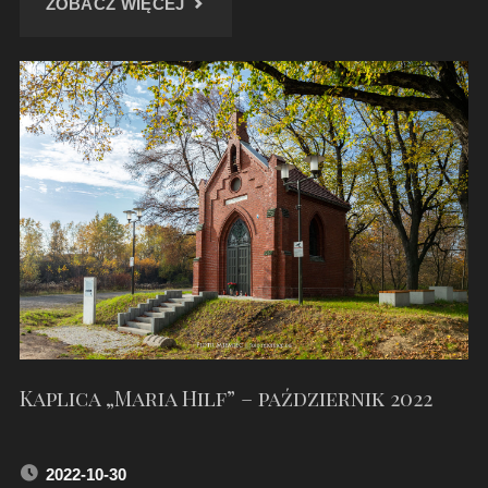
"KOŚCIÓŁ
ZOBACZ WIĘCEJ
W
SIERAKOWICACH
W
ZIMOWEJ
SCENERII"
Kaplica „Maria Hilf” – październik 2022
2022-10-30