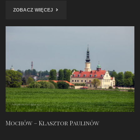
"KAPLICA
ZOBACZ WIĘCEJ
W
RUDZICY"
Mochów – Klasztor Paulinów