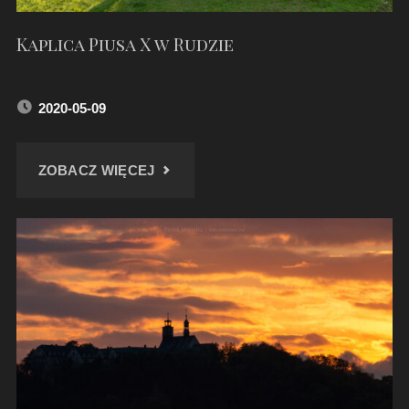
Kaplica Piusa X w Rudzie
2020-05-09
"KAPLICA
ZOBACZ WIĘCEJ
PIUSA
X
W
RUDZIE"