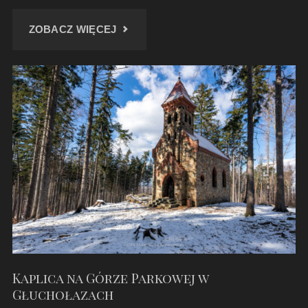
"RUINY
ZOBACZ WIĘCEJ
KOŚCIOŁA
W
WOJNOWICACH"
Kaplica na Górze Parkowej w
Głuchołazach