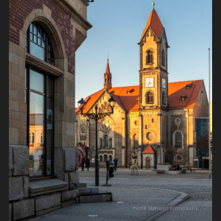
Z
BICZA
STRZELIŁ"