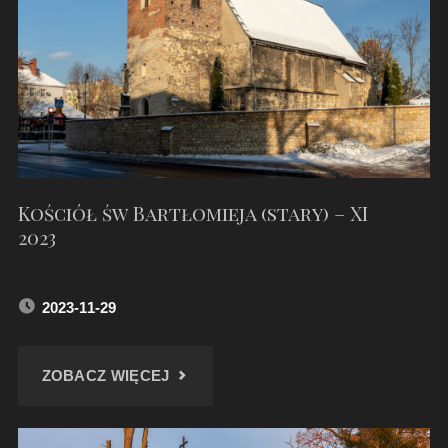
TARNOGÓRSKIM
RYNKU"
Kościół św Bartłomieja (stary) – XI
2023
2023-11-29
"KOŚCIÓŁ
ZOBACZ WIĘCEJ
ŚW