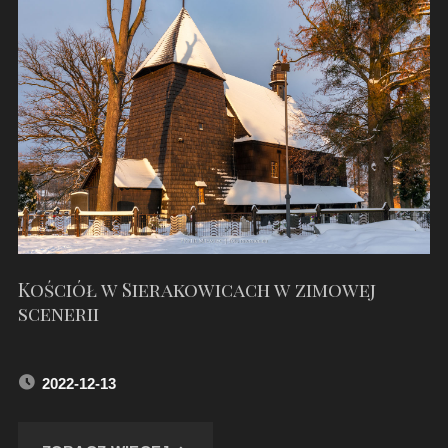
BARTŁOMIEJA
(STARY)
–
XI
2023"
Kościół w Sierakowicach w zimowej
scenerii
2022-12-13