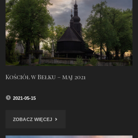
ŚW.
MICHAŁA
ARCHANIOŁA
W
ŻERNICY."
Kościół w Bełku – maj 2021
2021-05-15
"KOŚCIÓŁ
ZOBACZ WIĘCEJ
W