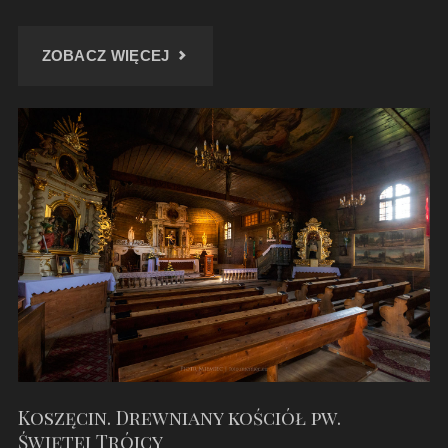
"KAPLICA
ZOBACZ WIĘCEJ
„MARIA
HILF”
–
PAŹDZIERNIK
2022"
Koszęcin. Drewniany kościół pw.
Świętej Trójcy