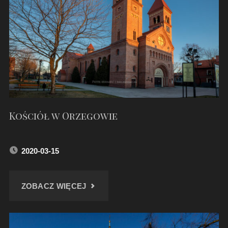
–
KWIECIEŃ
2020"
Kościół w Orzegowie
2020-03-15
"KOŚCIÓŁ
ZOBACZ WIĘCEJ
W