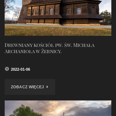
–
LIPIEC
2022"
Drewniany kościół pw. św. Michała
Archanioła w Żernicy.
2022-01-06
"DREWNIANY
ZOBACZ WIĘCEJ
KOŚCIÓŁ
PW.