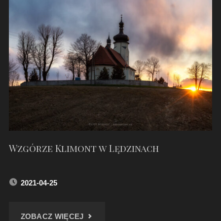
BEŁKU
–
MAJ
2021"
Wzgórze Klimont w Lędzinach
2021-04-25
"WZGÓRZE
ZOBACZ WIĘCEJ