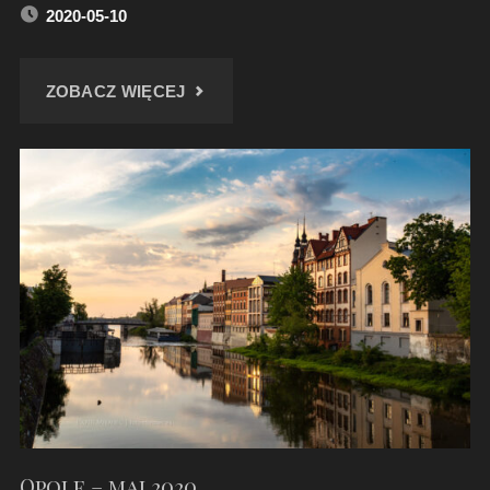
2020-05-10
"MOCHÓW
ZOBACZ WIĘCEJ
–
KLASZTOR
PAULINÓW"
Opole – maj 2020