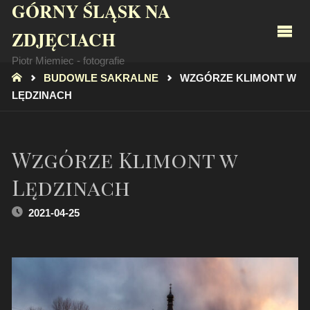
GÓRNY ŚLĄSK NA
ZDJĘCIACH
Piotr Miemiec - fotografie
STRONA
BUDOWLE SAKRALNE
WZGÓRZE KLIMONT W
GŁÓWNA
LĘDZINACH
Wzgórze Klimont w
Lędzinach
2021-04-25