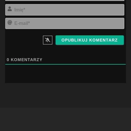
Imi
E-
mai
0
KOMENTARZY