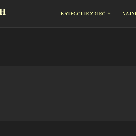
CH
Przejdź
KATEGORIE ZDJĘĆ
NAJN
do
treści