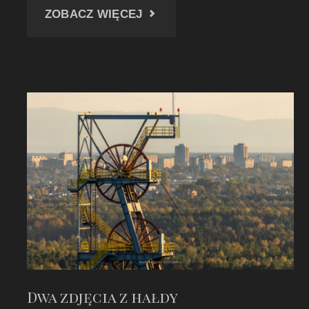
"W
ZOBACZ WIĘCEJ
STRONĘ
JERZEGO"
Dwa zdjęcia z hałdy