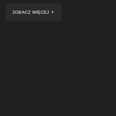
"SZYB
ZOBACZ WIĘCEJ
PONIATOWSKI
KWK
WIECZOREK"