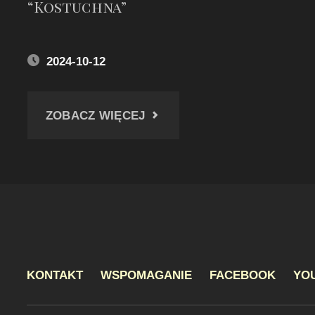
“Kostuchna”
2024-10-12
"DWA
ZOBACZ WIĘCEJ
ZDJĘCIA
Z
HAŁDY
“KOSTUCHNA”"
KONTAKT
WSPOMAGANIE
FACEBOOK
YO