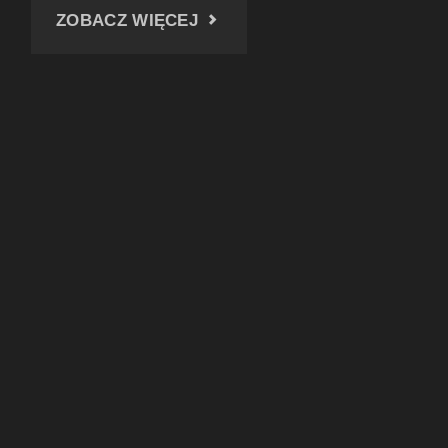
"ANIOŁKI
ZOBACZ WIĘCEJ
W
KNUROWIE"