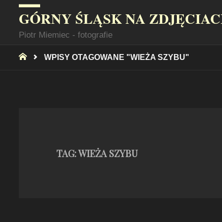
GÓRNY ŚLĄSK NA ZDJĘCIA
Piotr Miemiec - fotografie
STRONA
WPISY OTAGOWANE "WIEŻA SZYBU"
GŁÓWNA
TAG:
WIEŻA SZYBU