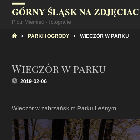
GÓRNY ŚLĄSK NA ZDJĘCIA
Piotr Miemiec - fotografie
STRONA
PARKI I OGRODY
WIECZÓR W PARKU
GŁÓWNA
Wieczór w parku
2019-02-06
Wieczór w zabrzańskim Parku Leśnym.