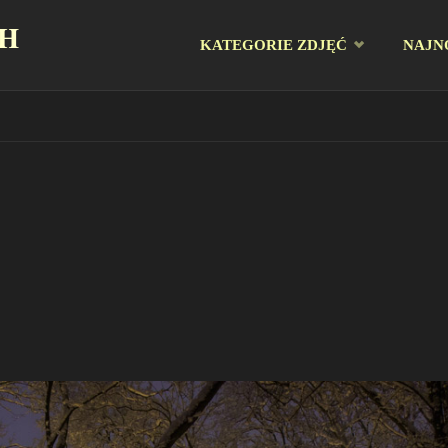
CH
Przejdź
KATEGORIE ZDJĘĆ
NAJN
do
treści