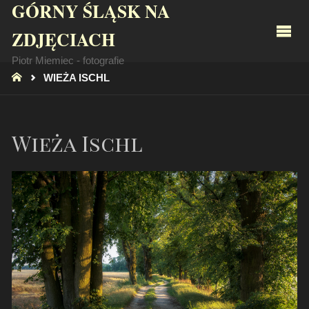
GÓRNY ŚLĄSK NA
ZDJĘCIACH
Piotr Miemiec - fotografie
STRONA
WIEŻA ISCHL
GŁÓWNA
Wieża Ischl