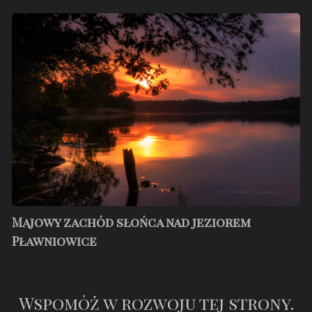
Majowy
zachód
słońca
nad
jeziorem
Pławniowice
Majowy zachód słońca nad jeziorem
Pławniowice
Wspomóż w rozwoju tej strony.