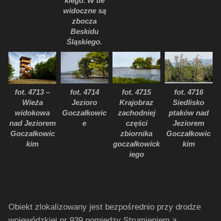
kiego. W tle
widoczne są
zbocza
Beskidu
Śląskiego.
fot. 4714
fot. 4715
fot. 4716
fot. 4713 –
Jezioro
Krajobraz
Siedlisko
Wieża
Goczałkowic
zachodniej
ptaków nad
widokowa
e
części
Jeziorem
nad Jeziorem
zbiornika
Goczałkowic
Goczałkowic
goczałkowick
kim
kim
iego
Obiekt zlokalizowany jest bezpośrednio przy drodze
wojewódzkiej nr 939 pomiędzy Strumieniem a