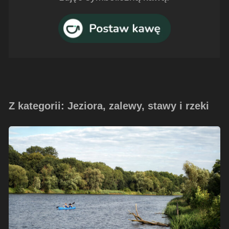
Z kategorii: Jeziora, zalewy, stawy i rzeki
Odra
w
Koźlu
–
lipiec
2012