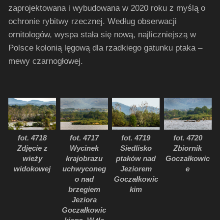
zaprojektowana i wybudowana w 2020 roku z myślą o
ochronie rybitwy rzecznej. Według obserwacji
ornitologów, wyspa stała się nową, najliczniejszą w
Polsce kolonią lęgową dla rzadkiego gatunku ptaka –
mewy czarnogłowej.
fot. 4718
fot. 4717
fot. 4719
fot. 4720
Zdjęcie z
Wycinek
Siedlisko
Zbiornik
wieży
krajobrazu
ptaków nad
Goczałkowic
widokowej
uchwyconeg
Jeziorem
e
o nad
Goczałkowic
brzegiem
kim
Jeziora
Goczałkowic