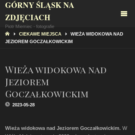
GÓRNY ŚLĄSK NA
ZDJĘCIACH
Piotr Miemiec - fotografie
STRONA
CIEKAWE MIEJSCA
WIEŻA WIDOKOWA NAD
GŁÓWNA
JEZIOREM GOCZAŁKOWICKIM
Wieża widokowa nad
Jeziorem
Goczałkowickim
2023-05-28
Wieża widokowa nad Jeziorem Goczałkowickim.
W