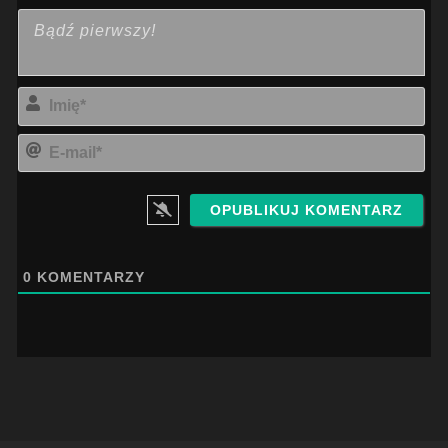
Imi
E-
mai
0
KOMENTARZY