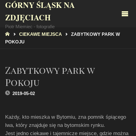
GÓRNY ŚLĄSK NA
ZDJĘCIACH
Piotr Miemiec - fotografie
STRONA
CIEKAWE MIEJSCA
ZABYTKOWY PARK W
GŁÓWNA
POKOJU
Zabytkowy park w
Pokoju
2019-05-02
Każdy, kto mieszka w Bytomiu, zna pomnik śpiącego
lwa, który znajduje się na bytomskim rynku.
Jest jedno ciekawe i tajemnicze miejsce, gdzie można