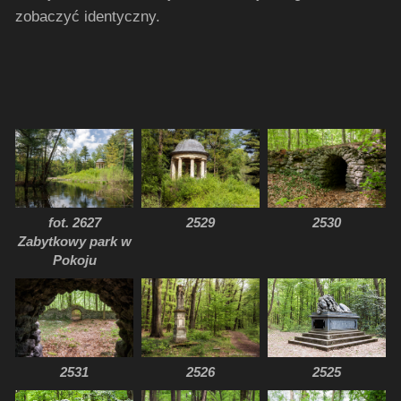
zobaczyć identyczny.
fot. 2627
2529
2530
Zabytkowy park w
Pokoju
2525
2531
2526