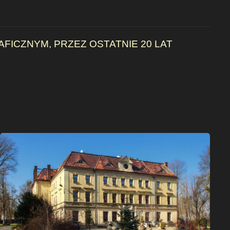
FICZNYM, PRZEZ OSTATNIE 20 LAT
Pałac
w
Wojnowicach
–
marzec
2014