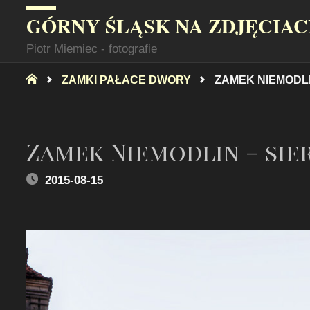
GÓRNY ŚLĄSK NA ZDJĘCIA
Piotr Miemiec - fotografie
STRONA
ZAMKI PAŁACE DWORY
ZAMEK NIEMODLIN
GŁÓWNA
Zamek Niemodlin – sier
2015-08-15