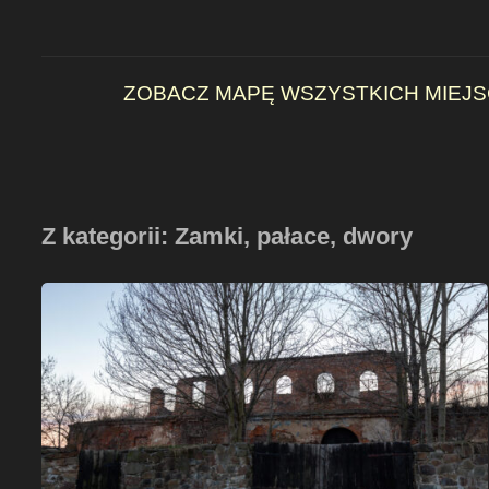
ZOBACZ MAPĘ WSZYSTKICH MIEJSC
Z kategorii: Zamki, pałace, dwory
Ruiny
Zamku
rodu
Vrbnów