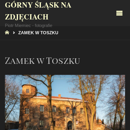
GÓRNY ŚLĄSK NA
ZDJĘCIACH
Piotr Miemiec - fotografie
STRONA
ZAMEK W TOSZKU
GŁÓWNA
Zamek w Toszku