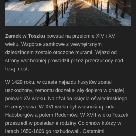
Zamek w Toszku
powstał na przełomie XIV i XV
wieku. Wzgórze zamkowe z wewnętrznym
dziedzińcem zostało otoczone murami. Wjazd od
strony wschodniej prowadził przez przerzucony nad
fosą most.
W 1429 roku, w czasie najazdu husytów został
uszkodzony, remontu doczekał się dopiero w drugiej
połowie XV wieku. Należał do księcia oświęcimskiego
Przemysława. W XVI wieku był własnością rodu
Habsburgów a potem Redernów. W XVII wieku Toszek
przeszedł w posiadanie rodziny Colonnów którzy w
latach 1650-1666 go rozbudowali. Ostatnimi