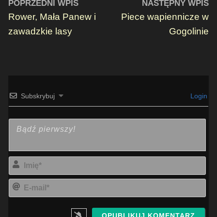
POPRZEDNI WPIS
NASTĘPNY WPIS
Rower, Mała Panew i
Piece wapiennicze w
zawadzkie lasy
Gogolinie
Subskrybuj
Login
Imi
E-
mai