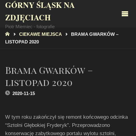
GÓRNY ŚLĄSK NA
ZDJĘCIACH
Piotr Miemiec - fotografie
STRONA
CIEKAWE MIEJSCA
BRAMA GWARKÓW –
GŁÓWNA
LISTOPAD 2020
Brama Gwarków –
listopad 2020
2020-11-15
W tym roku zakończył się remont końcowego odcinka
“Sztolni Głębokiej Fryderyk”. Przeprowadzono
konserwację zabytkowego portalu wylotu sztolni,