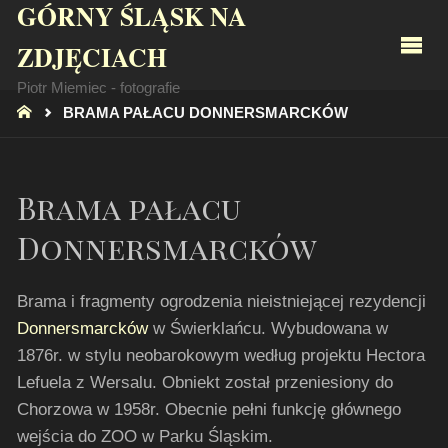
GÓRNY ŚLĄSK NA
ZDJĘCIACH
Piotr Miemiec - fotografie
STRONA
BRAMA PAŁACU DONNERSMARCKÓW
GŁÓWNA
Brama pałacu
Donnersmarcków
Brama i fragmenty ogrodzenia nieistniejącej rezydencji
Donnersmarcków
w Świerklańcu. Wybudowana w
1876r. w stylu neobarokowym według projektu Hectora
Lefuela z Wersalu. Obniekt został przeniesiony do
Chorzowa w 1958r. Obecnie pełni funkcję głównego
wejścia do ZOO w Parku Śląskim.