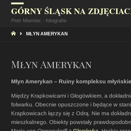
GÓRNY ŚLĄSK NA ZDJĘCIA
Piotr Miemiec - fotografie
STRONA
MŁYN AMERYKAN
GŁÓWNA
Młyn Amerykan
Młyn Amerykan – Ruiny kompleksu młyńskie
Między Krapkowicami i Głogówkiem, a dokładnie
folwarku. Obecnie opuszczone i będące w stanie
Krapkowicach łączy się z Odrą. Nie ma dokładn
mieszkalnego. Obiekty powstały prawdopodobnie
Maria von Oppersdorff z
Głogówka
. Hrabia pr