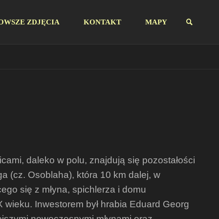
OWSZE ZDJĘCIA
KONTAKT
MAPY
SZUKAJ
ami, daleko w polu, znajdują się pozostałości
a (cz. Osoblaha), która 10 km dalej, w
ego się z młyna, spichlerza i domu
X wieku. Inwestorem był hrabia Eduard Georg
tejszymi nowoczesnymi młynami oraz