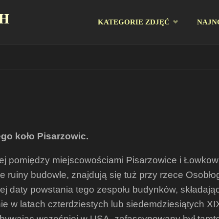
CH
Przejdź
KATEGORIE ZDJĘĆ
NAJN
do
treści
go koło Pisarzowic.
j pomiędzy miejscowościami Pisarzowice i Łowkowic
 ruiny budowle, znajdują się tuż przy rzece Osobłog
ej daty powstania tego zespołu budynków, składając
 w latach czterdziestych lub siedemdziesiątych XI
zebywając wcześniej w USA, zafascynowany był tam