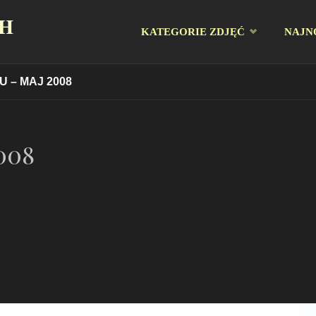
CH
Przejdź
KATEGORIE ZDJĘĆ
NAJN
do
 – MAJ 2008
treści
008