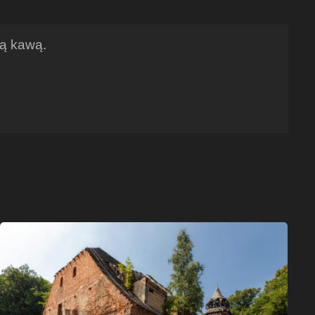
ną kawą.
Pałac
w
Piorunkowicach