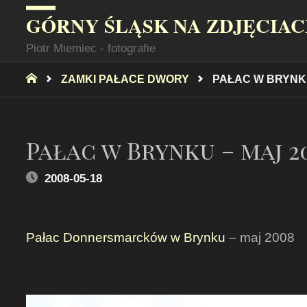
GÓRNY ŚLĄSK NA ZDJĘCIA
Piotr Miemiec - fotografie
STRONA
ZAMKI PAŁACE DWORY
PAŁAC W BRYNKU
GŁÓWNA
Pałac w Brynku – maj 2
2008-05-18
Pałac Donnersmarcków w Brynku
– maj 2008