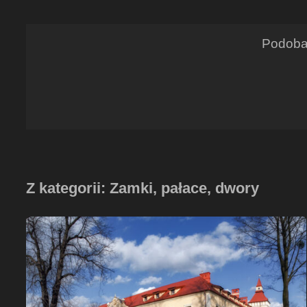
Podoba 
Z kategorii: Zamki, pałace, dwory
Zamek
w
Starych
Tarnowicach
–