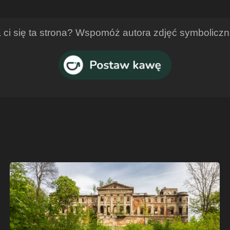
ci się ta strona? Wspomóż autora zdjęć symbolicz
Ruiny
pałacu
w
Sławikowie
–