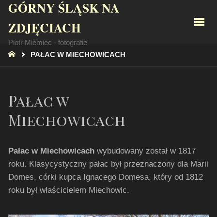
GÓRNY ŚLĄSK NA
ZDJĘCIACH
Piotr Miemiec - fotografie
STRONA
PAŁAC W MIECHOWICACH
GŁÓWNA
Pałac w
Miechowicach
Pałac w Miechowicach
wybudowany został w 1817
roku. Klasycystyczny pałac był przeznaczony dla Marii
Domes, córki kupca Ignacego Domesa, który od 1812
roku był właścicielem Miechowic.