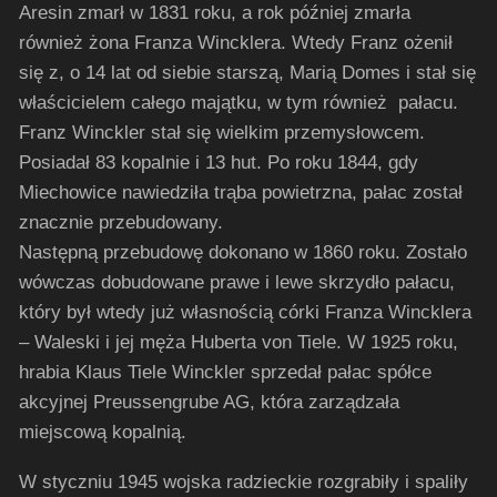
Aresin zmarł w 1831 roku, a rok później zmarła
również żona Franza Wincklera. Wtedy Franz ożenił
się z, o 14 lat od siebie starszą, Marią Domes i stał się
właścicielem całego majątku, w tym również pałacu.
Franz Winckler stał się wielkim przemysłowcem.
Posiadał 83 kopalnie i 13 hut. Po roku 1844, gdy
Miechowice nawiedziła trąba powietrzna, pałac został
znacznie przebudowany.
Następną przebudowę dokonano w 1860 roku. Zostało
wówczas dobudowane prawe i lewe skrzydło pałacu,
który był wtedy już własnością córki Franza Wincklera
– Waleski i jej męża Huberta von Tiele. W 1925 roku,
hrabia Klaus Tiele Winckler sprzedał pałac spółce
akcyjnej Preussengrube AG, która zarządzała
miejscową kopalnią.
W styczniu 1945 wojska radzieckie rozgrabiły i spaliły