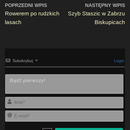
POPRZEDNI WPIS
NASTĘPNY WPIS
Rowerem po rudzkich
Szyb Staszic w Zabrzu
lasach
Biskupicach
Subskrybuj
Login
Imi
E-
mai