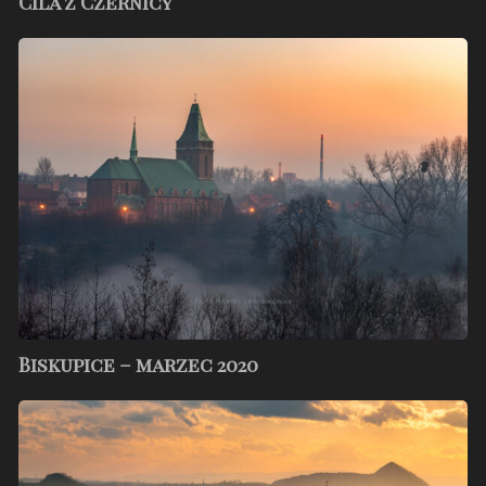
Cila z Czernicy
Biskupice
–
marzec
2020
Biskupice – marzec 2020
Chwałowice